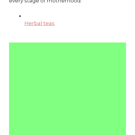
every stage of motherhood.
Herbal teas