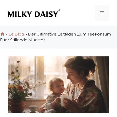
Zum
Inhalt
Menü
springen
»
Le Blog
»
Der Ultimative Leitfaden Zum Teekonsum
Fuer Stillende Muetter