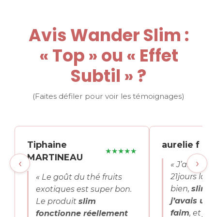
Avis Wander Slim :
« Top » ou « Effet
Subtil » ?
(Faites défiler pour voir les témoignages)
Tiphaine
aurelie f
★★★★★
MARTINEAU
‹
›
« J’ai fais 
21jours la 
« Le goût du thé fruits
bien,
slim j
exotiques est super bon.
j’avais un
Le produit
slim
faim
, et je 
fonctionne réellement