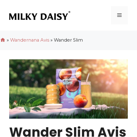
Aller
au
Menu
contenu
»
Wandernana Avis
»
Wander Slim
Wander Slim Avis