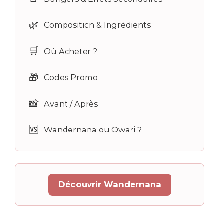
🌿
Composition & Ingrédients
🛒
Où Acheter ?
🎁
Codes Promo
📸
Avant / Après
🆚
Wandernana ou Owari ?
Découvrir Wandernana