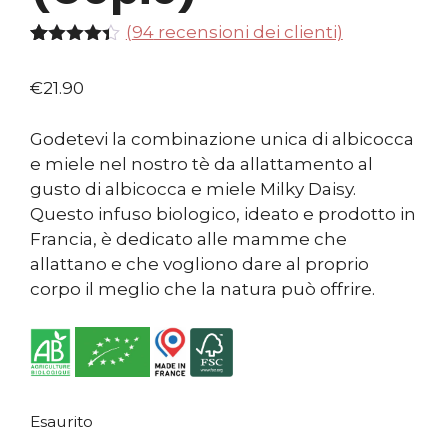
(
94
recensioni dei clienti)
Valutato
94
4.29
su
€
21.90
5 su
base di
recensio
Godetevi la combinazione unica di albicocca
ni
e miele nel nostro tè da allattamento al
gusto di albicocca e miele Milky Daisy.
Questo infuso biologico, ideato e prodotto in
Francia, è dedicato alle mamme che
allattano e che vogliono dare al proprio
corpo il meglio che la natura può offrire.
Esaurito