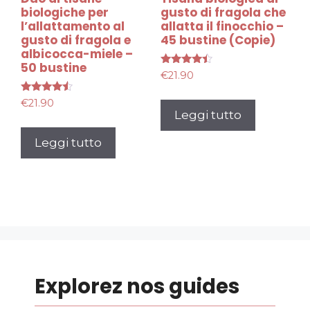
biologiche per
gusto di fragola che
l’allattamento al
allatta il finocchio –
gusto di fragola e
45 bustine (Copie)
albicocca-miele –
50 bustine
Valutato
€
21.90
4.29
su 5
Valutato
€
21.90
4.29
Leggi tutto
su 5
Leggi tutto
Explorez nos guides