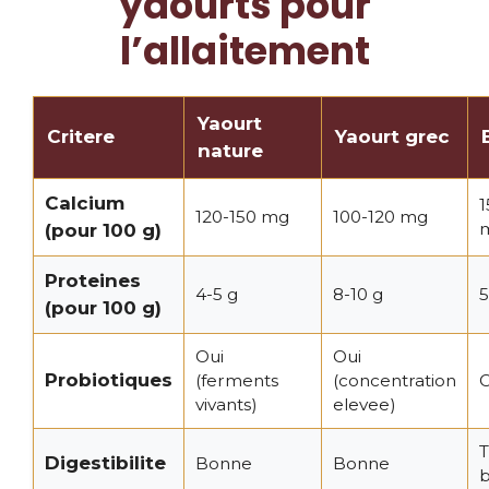
yaourts pour
l’allaitement
Yaourt
Critere
Yaourt grec
nature
Calcium
1
120-150 mg
100-120 mg
(pour 100 g)
Proteines
4-5 g
8-10 g
5
(pour 100 g)
Oui
Oui
Probiotiques
(ferments
(concentration
O
vivants)
elevee)
T
Digestibilite
Bonne
Bonne