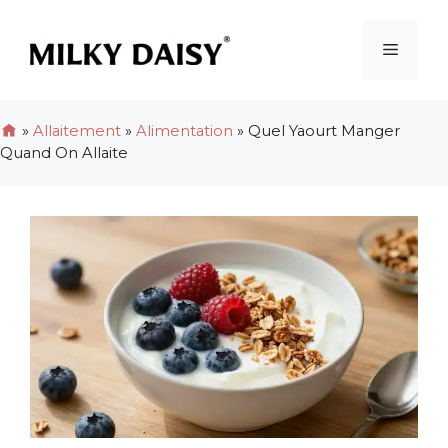
Aller
au
Menu
contenu
»
Allaitement
»
Alimentation
»
Quel Yaourt Manger
Quand On Allaite